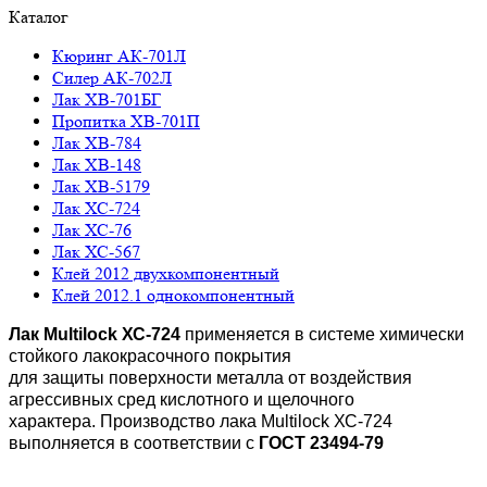
Каталог
Кюринг АК-701Л
Силер АК-702Л
Лак ХВ-701БГ
Пропитка ХВ-701П
Лак ХВ-784
Лак ХВ-148
Лак ХВ-5179
Лак ХС-724
Лак ХС-76
Лак ХС-567
Клей 2012 двухкомпонентный
Клей 2012.1 однокомпонентный
Лак Multilock ХС-724
применяется в системе химически
стойкого лакокрасочного покрытия
для защиты поверхности металла от воздействия
агрессивных сред кислотного и щелочного
характера. Производство лака Multilock ХС-724
выполняется в соответствии с
ГОСТ 23494-79